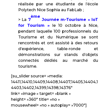
réalisée par une étudiante de l’école
Polytech Nice Sophia au FabLab ;
ème
> La
7
Journée m-Tourisme « IoT
for Tourism »
le 10 octobre à Nice,
pendant laquelle 100 professionnels du
Tourisme et du Numérique se sont
rencontrés et ont assisté à des retours
d’expérience, table-ronde et
démonstrations sur stands d’objets
connectés dédiés au marché du
tourisme.
[su_slider source= »media:
14411,14410,14409,14408,14407,14405,14404,1
4403,14402,14399,14398,14376″
link= »image » target= »blank »
height= »360″ title= »no »
mousewheel= »no » autoplay= »7000″]