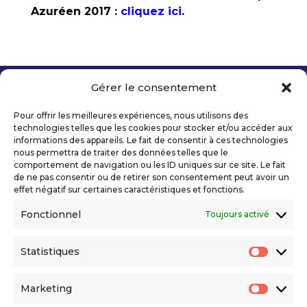
Azuréen 2017 :
cliquez ici
.
Gérer le consentement
Copyright 2026 Telecom Valley – Tous droits
réservés
Pour offrir les meilleures expériences, nous utilisons des
Mentions légales
technologies telles que les cookies pour stocker et/ou accéder aux
Politique de confidentialité
informations des appareils. Le fait de consentir à ces technologies
nous permettra de traiter des données telles que le
Déclaration d’accessibilité numérique
comportement de navigation ou les ID uniques sur ce site. Le fait
de ne pas consentir ou de retirer son consentement peut avoir un
effet négatif sur certaines caractéristiques et fonctions.
Ils nous soutiennent
Fonctionnel
Toujours activé
Statistiques
Statis
Marketing
Market