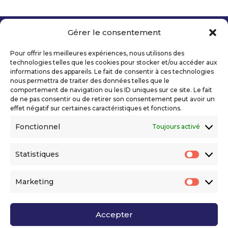
Gérer le consentement
Copyright 2026 Telecom Valley – Tous droits
réservés
Pour offrir les meilleures expériences, nous utilisons des
Mentions légales
technologies telles que les cookies pour stocker et/ou accéder aux
Politique de confidentialité
informations des appareils. Le fait de consentir à ces technologies
nous permettra de traiter des données telles que le
Déclaration d’accessibilité numérique
comportement de navigation ou les ID uniques sur ce site. Le fait
de ne pas consentir ou de retirer son consentement peut avoir un
effet négatif sur certaines caractéristiques et fonctions.
Ils nous soutiennent
Fonctionnel
Toujours activé
Statistiques
Statis
Marketing
Market
Accepter
Voir l’ensemble de nos partenaires