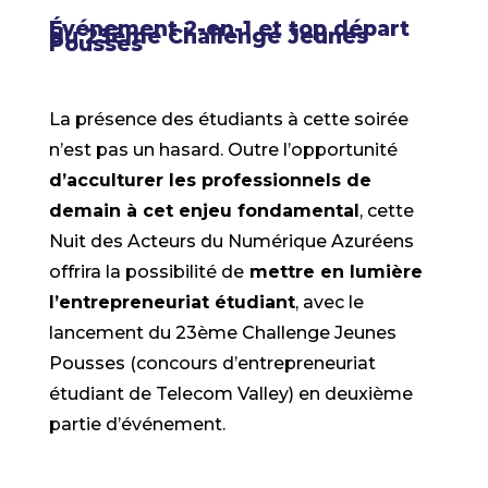
Événement 2-en-1 et top départ
du 23ème Challenge Jeunes
Pousses
La présence des étudiants à cette soirée
n’est pas un hasard. Outre l’opportunité
d’acculturer les professionnels de
demain à cet enjeu fondamental
, cette
Nuit des Acteurs du Numérique Azuréens
offrira la possibilité de
mettre en lumière
l’entrepreneuriat étudiant
, avec le
lancement du 23ème Challenge Jeunes
Pousses (concours d’entrepreneuriat
étudiant de Telecom Valley) en deuxième
partie d’événement.