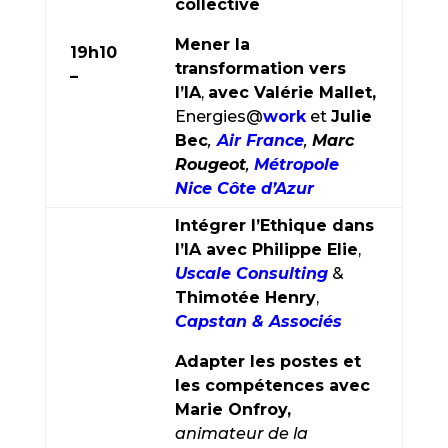
collective
Mener la
19h10
transformation vers
–
l’IA
,
avec Valérie Mallet,
Energies@
work
et
Julie
Bec
,
Air France
,
Marc
Rougeot
,
Métropole
Nice Côte d’Azur
Intégrer l’Ethique dans
l’IA avec Philippe Elie
,
Uscale Consulting
&
Thimotée Henry
,
Capstan & Associés
Adapter les postes et
les compétences avec
Marie Onfroy,
animateur de la