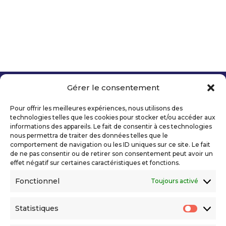
Gérer le consentement
Copyright 2026 Telecom Valley – Tous droits
réservés
Pour offrir les meilleures expériences, nous utilisons des
Mentions légales
technologies telles que les cookies pour stocker et/ou accéder aux
Politique de confidentialité
informations des appareils. Le fait de consentir à ces technologies
nous permettra de traiter des données telles que le
Déclaration d’accessibilité numérique
comportement de navigation ou les ID uniques sur ce site. Le fait
de ne pas consentir ou de retirer son consentement peut avoir un
effet négatif sur certaines caractéristiques et fonctions.
Ils nous soutiennent
Fonctionnel
Toujours activé
Statistiques
Statis