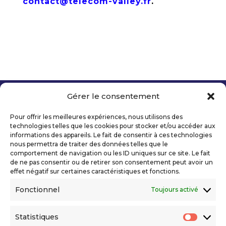
contact@telecom-valley.fr
.
Gérer le consentement
Copyright 2026 Telecom Valley – Tous droits
réservés
Pour offrir les meilleures expériences, nous utilisons des
Mentions légales
technologies telles que les cookies pour stocker et/ou accéder aux
Politique de confidentialité
informations des appareils. Le fait de consentir à ces technologies
nous permettra de traiter des données telles que le
Déclaration d’accessibilité numérique
comportement de navigation ou les ID uniques sur ce site. Le fait
de ne pas consentir ou de retirer son consentement peut avoir un
effet négatif sur certaines caractéristiques et fonctions.
Ils nous soutiennent
Fonctionnel
Toujours activé
Statistiques
Statis