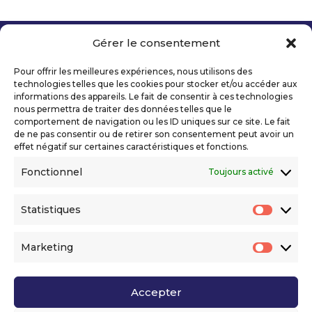
Gérer le consentement
Copyright 2026 Telecom Valley – Tous droits
réservés
Pour offrir les meilleures expériences, nous utilisons des
Mentions légales
technologies telles que les cookies pour stocker et/ou accéder aux
Politique de confidentialité
informations des appareils. Le fait de consentir à ces technologies
nous permettra de traiter des données telles que le
Déclaration d’accessibilité numérique
comportement de navigation ou les ID uniques sur ce site. Le fait
de ne pas consentir ou de retirer son consentement peut avoir un
effet négatif sur certaines caractéristiques et fonctions.
Ils nous soutiennent
Fonctionnel
Toujours activé
Statistiques
Statis
Marketing
Market
Accepter
Voir l’ensemble de nos partenaires