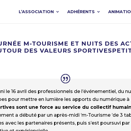
L’ASSOCIATION
ADHÉRENTS
ANIMATI
OURNÉE M-TOURISME ET NUITS DES A
TOUR DES VALEURS SPORTIVESPETIT
ni le 16 avril des professionnels de l’événementiel, du
bes pour mettre en lumière les apports du numérique à 
ortives sont une force au service du collectif huma
ement a débuté par un après-midi ’m-Tourisme ’de 3 ta
vec les partenaires présents, puis s’est poursuvi par l
ive et expériencielle.