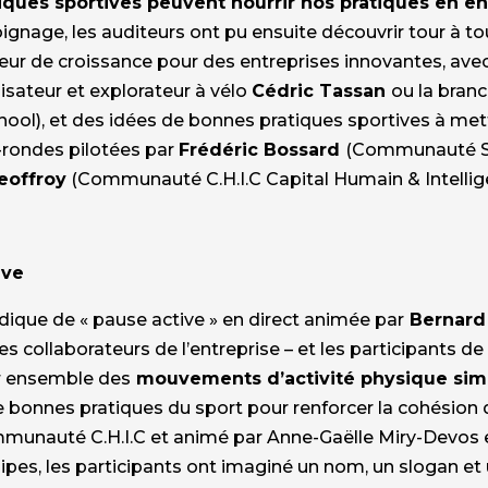
ues sportives peuvent nourrir nos pratiques en en
ignage, les auditeurs ont pu ensuite découvrir tour à t
teur de croissance pour des entreprises innovantes, av
lisateur et explorateur à vélo
Cédric Tassan
ou la bran
ol), et des idées de bonnes pratiques sportives à mettr
-rondes pilotées par
Frédéric Bossard
(Communauté So
eoffroy
(Communauté C.H.I.C Capital Humain & Intellige
ive
dique de « pause active » en direct animée par
Bernard
 les collaborateurs de l’entreprise – et les participants 
er ensemble des
mouvements d’activité physique sim
 bonnes pratiques du sport pour renforcer la cohésion 
munauté C.H.I.C et animé par Anne-Gaëlle Miry-Devos 
ipes, les participants ont imaginé un nom, un slogan et 