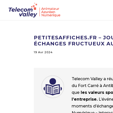
PETITESAFFICHES.FR – J
ÉCHANGES FRUCTUEUX AU
19 Avr 2024
Telecom Valley a réu
du Fort Carré à Anti
que
les valeurs sp
l’entreprise.
L’évén
moments d’échanges a
Numérique » interact