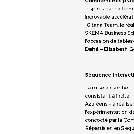
Comment nos pratiq
Inspirés par ce témo
incroyable accéléra
(Gitana Team, le réa
SKEMA Business Scho
l’occasion de tables
Dehé – Elisabeth G
Séquence interact
La mise en jambe lu
consistant à inciter
Azuréens – à réalis
l’expérimentation de
concocté par la Com
Répartis en en 5 équ