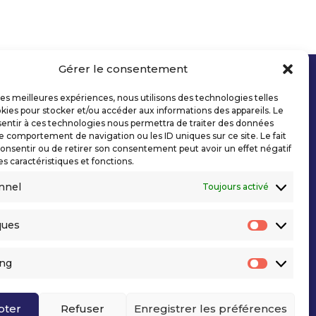
Gérer le consentement
 les meilleures expériences, nous utilisons des technologies telles
kies pour stocker et/ou accéder aux informations des appareils. Le
sentir à ces technologies nous permettra de traiter des données
le comportement de navigation ou les ID uniques sur ce site. Le fait
onsentir ou de retirer son consentement peut avoir un effet négatif
es caractéristiques et fonctions.
nnel
Toujours activé
ques
Statisti
ing
Marketi
pter
Refuser
Enregistrer les préférences