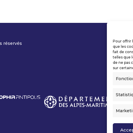
Pour offrir
s réservés
que les coo
fait de con
telles que 
de ne pas c
sur certain
Fonctio
Statisti
Market
Acce