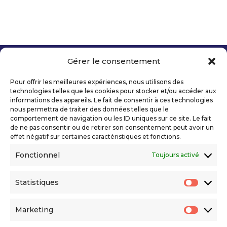
Gérer le consentement
Copyright 2026 Telecom Valley – Tous droits
réservés
Pour offrir les meilleures expériences, nous utilisons des
Mentions légales
technologies telles que les cookies pour stocker et/ou accéder aux
Politique de confidentialité
informations des appareils. Le fait de consentir à ces technologies
nous permettra de traiter des données telles que le
Déclaration d’accessibilité numérique
comportement de navigation ou les ID uniques sur ce site. Le fait
de ne pas consentir ou de retirer son consentement peut avoir un
effet négatif sur certaines caractéristiques et fonctions.
Ils nous soutiennent
Fonctionnel
Toujours activé
Statistiques
Statis
Marketing
Market