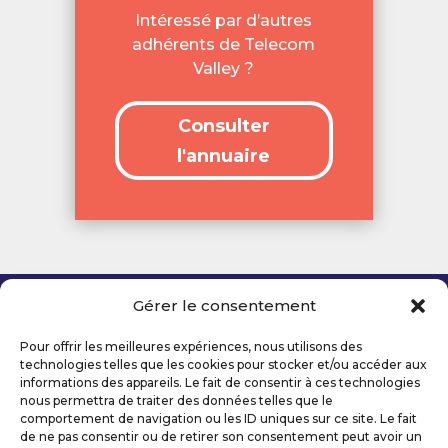
Intéressé par d’autres
adhérents de Telecom
Valley ?
Consulter
l'annuaire
Gérer le consentement
Copyright 2026 Telecom Valley – Tous droits
réservés
Pour offrir les meilleures expériences, nous utilisons des
Mentions légales
technologies telles que les cookies pour stocker et/ou accéder aux
Politique de confidentialité
informations des appareils. Le fait de consentir à ces technologies
nous permettra de traiter des données telles que le
Déclaration d’accessibilité numérique
comportement de navigation ou les ID uniques sur ce site. Le fait
de ne pas consentir ou de retirer son consentement peut avoir un