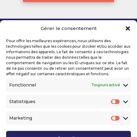
Gérer le consentement
Copyright 2026 Telecom Valley – Tous droits
réservés
Pour offrir les meilleures expériences, nous utilisons des
Mentions légales
technologies telles que les cookies pour stocker et/ou accéder aux
Politique de confidentialité
informations des appareils. Le fait de consentir à ces technologies
nous permettra de traiter des données telles que le
Déclaration d’accessibilité numérique
comportement de navigation ou les ID uniques sur ce site. Le fait
de ne pas consentir ou de retirer son consentement peut avoir un
effet négatif sur certaines caractéristiques et fonctions.
Ils nous soutiennent
Fonctionnel
Toujours activé
Statistiques
Statis
Marketing
Market