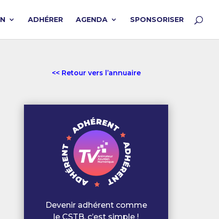
ON
ADHÉRER
AGENDA
SPONSORISER
<< Retour vers l’annuaire
Devenir adhérent comme
le CSTB, c’est simple !