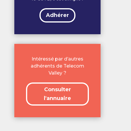
Adhérer
Intéressé par d’autres
adhérents de Telecom
Valley ?
Consulter
l'annuaire