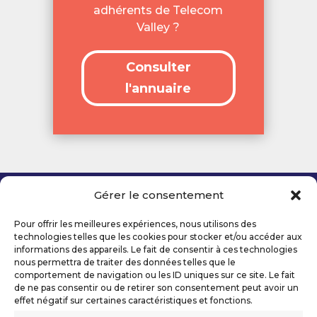
adhérents de Telecom
Valley ?
Consulter
l'annuaire
Gérer le consentement
Copyright 2026 Telecom Valley – Tous droits
réservés
Pour offrir les meilleures expériences, nous utilisons des
Mentions légales
technologies telles que les cookies pour stocker et/ou accéder aux
Politique de confidentialité
informations des appareils. Le fait de consentir à ces technologies
nous permettra de traiter des données telles que le
Déclaration d’accessibilité numérique
comportement de navigation ou les ID uniques sur ce site. Le fait
de ne pas consentir ou de retirer son consentement peut avoir un
effet négatif sur certaines caractéristiques et fonctions.
Ils nous soutiennent