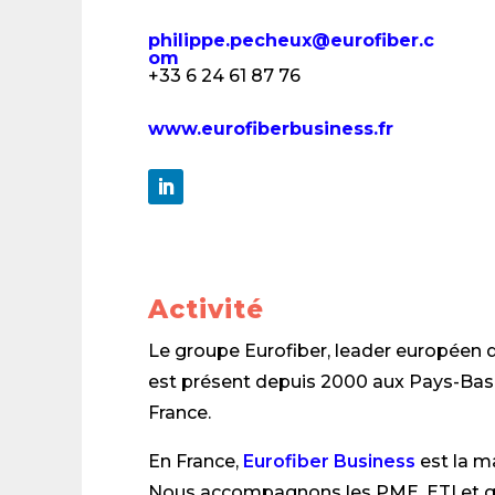
philippe.pecheux@eurofiber.c
om
+
33 6 24 61 87 76
www.eurofiberbusiness.fr
Activité
Le groupe Eurofiber, leader européen d
est présent depuis 2000 aux Pays-Bas,
France.
En France,
Eurofiber Business
est la m
Nous accompagnons les PME, ETI et g