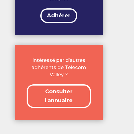
Adhérer
Intéressé par d’autres
adhérents de Telecom
Valley ?
Consulter
l'annuaire