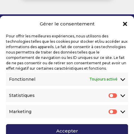
Gérer le consentement
Copyright 2026 Telecom Valley – Tous droits
réservés
Pour offrir les meilleures expériences, nous utilisons des
Mentions légales
technologies telles que les cookies pour stocker et/ou accéder aux
Politique de confidentialité
informations des appareils. Le fait de consentir à ces technologies
nous permettra de traiter des données telles que le
Déclaration d’accessibilité numérique
comportement de navigation ou les ID uniques sur ce site. Le fait
de ne pas consentir ou de retirer son consentement peut avoir un
effet négatif sur certaines caractéristiques et fonctions.
Ils nous soutiennent
Fonctionnel
Toujours activé
Statistiques
Statis
Marketing
Market
Accepter