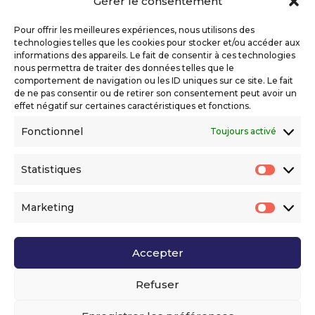
Gérer le consentement
Copyright 2026 Telecom Valley – Tous droits
réservés
Pour offrir les meilleures expériences, nous utilisons des
Mentions légales
technologies telles que les cookies pour stocker et/ou accéder aux
Politique de confidentialité
informations des appareils. Le fait de consentir à ces technologies
nous permettra de traiter des données telles que le
Déclaration d’accessibilité numérique
comportement de navigation ou les ID uniques sur ce site. Le fait
de ne pas consentir ou de retirer son consentement peut avoir un
effet négatif sur certaines caractéristiques et fonctions.
Ils nous soutiennent
Fonctionnel
Toujours activé
Statistiques
Statis
Marketing
Market
Accepter
Voir l’ensemble de nos partenaires
Refuser