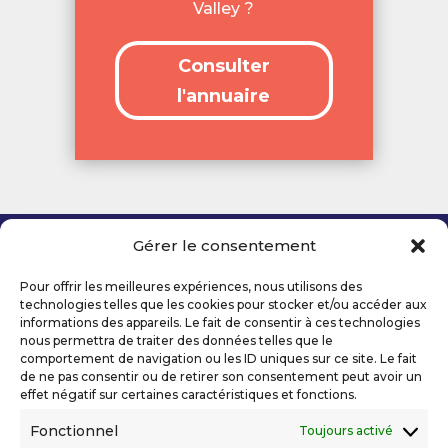
Valley ?
Consulter
l'annuaire
Gérer le consentement
Copyright 2026 Telecom Valley – Tous droits
réservés
Pour offrir les meilleures expériences, nous utilisons des
Mentions légales
technologies telles que les cookies pour stocker et/ou accéder aux
Politique de confidentialité
informations des appareils. Le fait de consentir à ces technologies
nous permettra de traiter des données telles que le
Déclaration d’accessibilité numérique
comportement de navigation ou les ID uniques sur ce site. Le fait
de ne pas consentir ou de retirer son consentement peut avoir un
effet négatif sur certaines caractéristiques et fonctions.
Ils nous soutiennent
Fonctionnel
Toujours activé