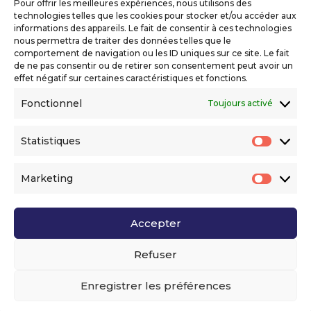
Pour offrir les meilleures expériences, nous utilisons des
Mentions légales
technologies telles que les cookies pour stocker et/ou accéder aux
Politique de confidentialité
informations des appareils. Le fait de consentir à ces technologies
nous permettra de traiter des données telles que le
Déclaration d’accessibilité numérique
comportement de navigation ou les ID uniques sur ce site. Le fait
de ne pas consentir ou de retirer son consentement peut avoir un
effet négatif sur certaines caractéristiques et fonctions.
Ils nous soutiennent
Fonctionnel
Toujours activé
Statistiques
Statis
Marketing
Market
Accepter
Voir l’ensemble de nos partenaires
Refuser
Enregistrer les préférences