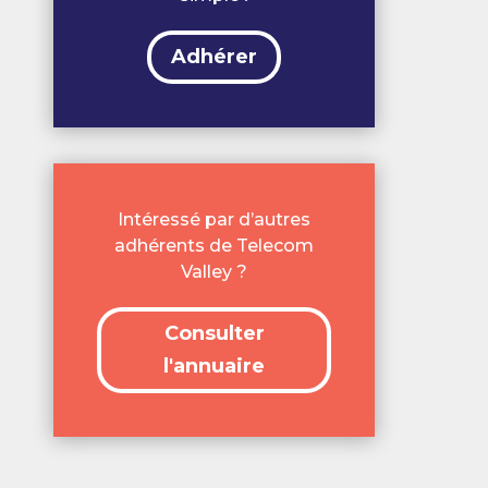
Adhérer
Intéressé par d’autres
adhérents de Telecom
Valley ?
Consulter
l'annuaire