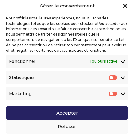
Gérer le consentement
Copyright 2026 Telecom Valley – Tous droits
réservés
Pour offrir les meilleures expériences, nous utilisons des
Mentions légales
technologies telles que les cookies pour stocker et/ou accéder aux
Politique de confidentialité
informations des appareils. Le fait de consentir à ces technologies
nous permettra de traiter des données telles que le
Déclaration d’accessibilité numérique
comportement de navigation ou les ID uniques sur ce site. Le fait
de ne pas consentir ou de retirer son consentement peut avoir un
effet négatif sur certaines caractéristiques et fonctions.
Ils nous soutiennent
Fonctionnel
Toujours activé
Statistiques
Statis
Marketing
Market
Accepter
Voir l’ensemble de nos partenaires
Refuser