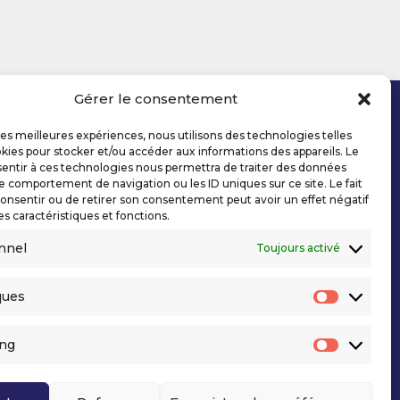
Gérer le consentement
 les meilleures expériences, nous utilisons des technologies telles
kies pour stocker et/ou accéder aux informations des appareils. Le
sentir à ces technologies nous permettra de traiter des données
le comportement de navigation ou les ID uniques sur ce site. Le fait
onsentir ou de retirer son consentement peut avoir un effet négatif
es caractéristiques et fonctions.
nnel
Toujours activé
ques
Statisti
ing
Marketi