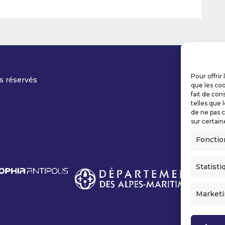
Pour offrir
s réservés
que les coo
fait de con
telles que 
de ne pas c
sur certain
Fonctio
Statisti
Market