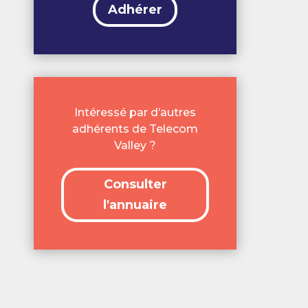
Adhérer
Intéressé par d’autres
adhérents de Telecom
Valley ?
Consulter
l'annuaire