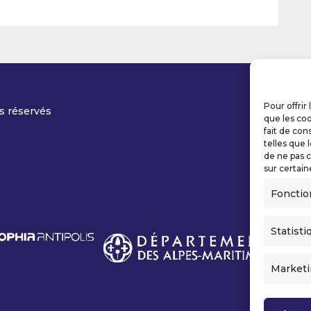
Pour offrir
s réservés
que les coo
fait de con
telles que 
de ne pas c
sur certain
Fonctio
Statisti
Market