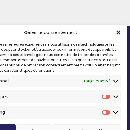
Gérer le consentement
 les meilleures expériences, nous utilisons des technologies telles
kies pour stocker et/ou accéder aux informations des appareils. Le
sentir à ces technologies nous permettra de traiter des données
le comportement de navigation ou les ID uniques sur ce site. Le fait
onsentir ou de retirer son consentement peut avoir un effet négatif
es caractéristiques et fonctions.
nnel
Toujours activé
ques
Statisti
ing
Marketi