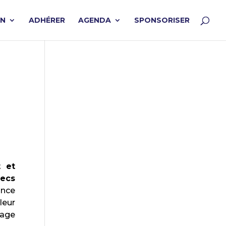
ON
ADHÉRER
AGENDA
SPONSORISER
t et
hecs
ance
leur
hage