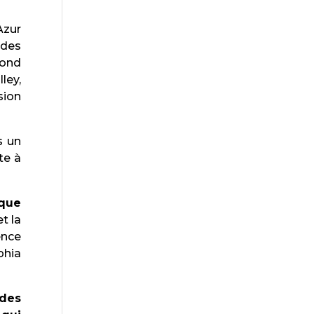
Azur
 des
bond
ley,
sion
s un
te à
 que
t la
ence
phia
des