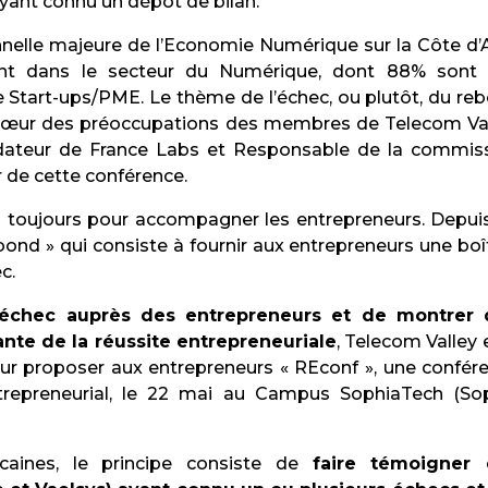
yant connu un dépôt de bilan.
nnelle majeure de l’Economie Numérique sur la Côte d’
nt dans le secteur du Numérique, dont 88% sont
e Start-ups/PME. Le thème de l’échec, ou plutôt, du re
u cœur des préoccupations des membres de Telecom Val
ateur de France Labs et Responsable de la commis
r de cette conférence.
 toujours pour accompagner les entrepreneurs. Depui
bond » qui consiste à fournir aux entrepreneurs une boî
c.
l’échec auprès des entrepreneurs et de montrer
ante de la réussite entrepreneuriale
, Telecom Valley e
our proposer aux entrepreneurs « REconf », une confér
epreneurial, le 22 mai au Campus SophiaTech (So
caines, le principe consiste de
faire témoigner 