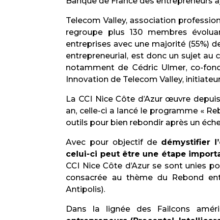
Banque de France des entrepreneurs a
Telecom Valley, association professio
regroupe plus 130 membres évolua
entreprises avec une majorité (55%) d
entrepreneurial, est donc un sujet a
notamment de Cédric Ulmer, co-fond
Innovation de Telecom Valley, initiateu
La CCI Nice Côte d’Azur œuvre depuis
an, celle-ci a lancé le programme « Re
outils pour bien rebondir après un éche
Avec pour objectif de
démystifier 
celui-ci peut être une étape import
CCI Nice Côte d’Azur se sont unies p
consacrée au thème du Rebond entr
Antipolis).
Dans la lignée des Failcons améri