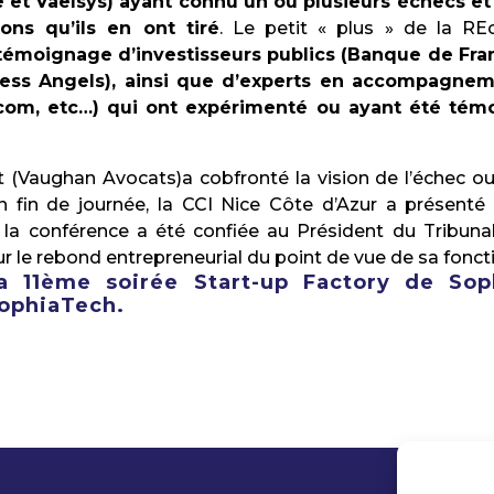
e et Vaelsys) ayant connu un ou plusieurs échecs et
ons qu’ils en ont tiré
. Le petit « plus » de la RE
e témoignage d’investisseurs publics (Banque de Fra
iness Angels), ainsi que d’experts en accompagne
.com, etc…) qui ont expérimenté ou ayant été tém
 (Vaughan Avocats)a cobfronté la vision de l’échec ou
En fin de journée, la CCI Nice Côte d’Azur a présenté
la conférence a été confiée au Président du Tribuna
 le rebond entrepreneurial du point de vue de sa fonct
la 11ème soirée Start-up Factory de Sop
ophiaTech.