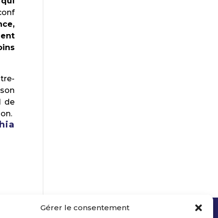
 qui
conf
nce,
ment
oins
tre-
 son
l de
ion.
hia
Gérer le consentement