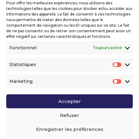
Pour offrir les meilleures expériences, nous utilisons des
Mentions légales
technologies telles que les cookies pour stocker et/ou accéder aux
Politique de confidentialité
informations des appareils. Le fait de consentir à ces technologies
nous permettra de traiter des données telles que le
Déclaration d’accessibilité numérique
comportement de navigation ou les ID uniques sur ce site. Le fait
de ne pas consentir ou de retirer son consentement peut avoir un
effet négatif sur certaines caractéristiques et fonctions.
Ils nous soutiennent
Fonctionnel
Toujours activé
Statistiques
Statis
Marketing
Market
Accepter
Voir l’ensemble de nos partenaires
Refuser
Enregistrer les préférences