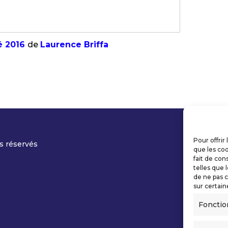
é 2016
de
Laurence Briffa
Pour offrir
s réservés
que les coo
fait de con
telles que 
de ne pas c
sur certain
Fonctio