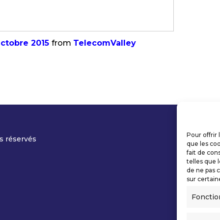
ctobre 2015
from
TelecomValley
Pour offrir
s réservés
que les coo
fait de con
telles que 
de ne pas c
sur certain
Fonctio