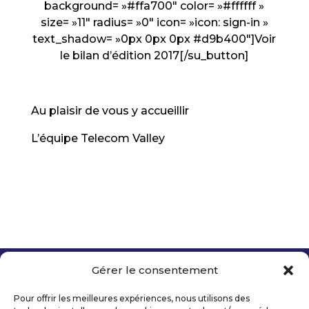
background= »#ffa700″ color= »#ffffff »
size= »11″ radius= »0″ icon= »icon: sign-in »
text_shadow= »0px 0px 0px #d9b400″]Voir
le bilan d’édition 2017[/su_button]
Au plaisir de vous y accueillir
L’équipe Telecom Valley
Gérer le consentement
Copyright 2026 Telecom Valley – Tous droits
réservés
Pour offrir les meilleures expériences, nous utilisons des
Mentions légales