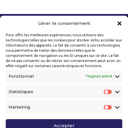
Gérer le consentement
Copyright 2026 Telecom Valley – Tous droits
réservés
Pour offrir les meilleures expériences, nous utilisons des
Mentions légales
technologies telles que les cookies pour stocker et/ou accéder aux
Politique de confidentialité
informations des appareils. Le fait de consentir à ces technologies
nous permettra de traiter des données telles que le
Déclaration d’accessibilité numérique
comportement de navigation ou les ID uniques sur ce site. Le fait
de ne pas consentir ou de retirer son consentement peut avoir un
effet négatif sur certaines caractéristiques et fonctions.
Ils nous soutiennent
Fonctionnel
Toujours activé
Statistiques
Statis
Marketing
Market
Accepter