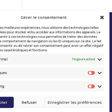
Gérer le consentement
 les meilleures expériences, nous utilisons des technologies telles
kies pour stocker et/ou accéder aux informations des appareils. Le
sentir à ces technologies nous permettra de traiter des données
le comportement de navigation ou les ID uniques sur ce site. Le fait
onsentir ou de retirer son consentement peut avoir un effet négatif
es caractéristiques et fonctions.
nnel
Toujours activé
ques
Statisti
ing
Marketi
pter
Refuser
Enregistrer les préférences