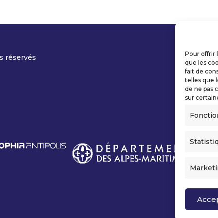
Pour offrir
s réservés
que les coo
fait de con
telles que 
de ne pas c
sur certain
Fonctio
Statisti
Market
Acce