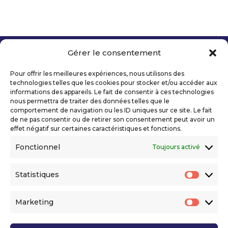
Gérer le consentement
Copyright 2026 Telecom Valley – Tous droits
réservés
Pour offrir les meilleures expériences, nous utilisons des
Mentions légales
technologies telles que les cookies pour stocker et/ou accéder aux
Politique de confidentialité
informations des appareils. Le fait de consentir à ces technologies
nous permettra de traiter des données telles que le
Déclaration d’accessibilité numérique
comportement de navigation ou les ID uniques sur ce site. Le fait
de ne pas consentir ou de retirer son consentement peut avoir un
effet négatif sur certaines caractéristiques et fonctions.
Ils nous soutiennent
Fonctionnel
Toujours activé
Statistiques
Statis
Marketing
Market