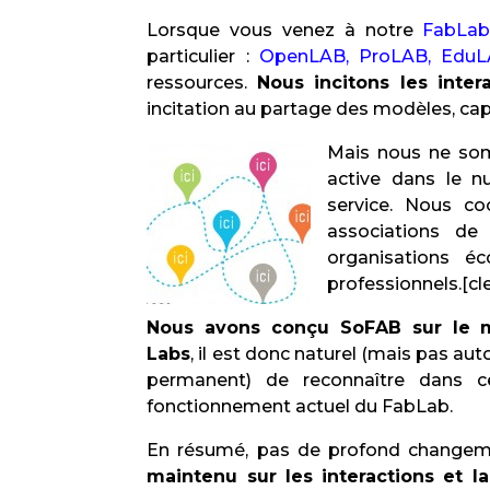
Lorsque vous venez à notre
FabLab
particulier :
OpenLAB, ProLAB, Edu
ressources.
Nous incitons les inter
incitation au partage des modèles, cap
Mais nous ne somm
active dans le n
service. Nous co
associations de 
organisations é
professionnels.[cl
N
ous avons conçu SoFAB sur le 
Labs
, il est donc naturel (mais pas aut
permanent) de reconnaître dans ce
fonctionnement actuel du FabLab.
En résumé, pas de profond changem
maintenu sur les interactions et la