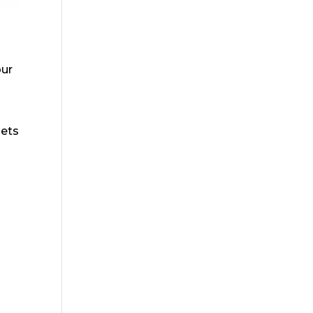
ur
jets