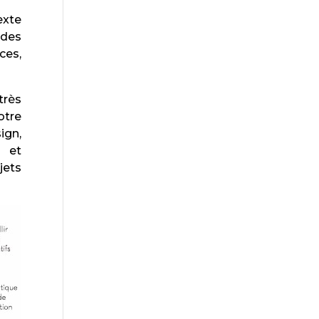
exte
 des
ces,
très
otre
ign,
s et
jets