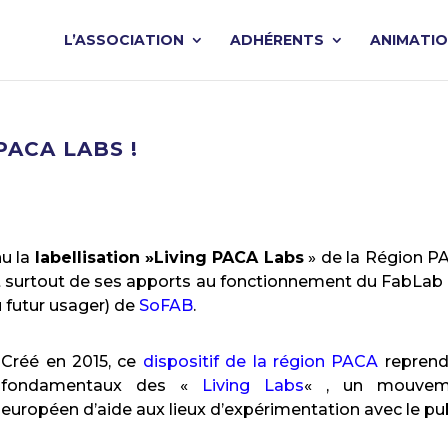
L’ASSOCIATION
ADHÉRENTS
ANIMATI
PACA LABS !
u la
labellisation »Living PACA Labs
» de la Région P
l et surtout de ses apports au fonctionnement du FabLab 
u futur usager) de
SoFAB
.
Créé en 2015, ce
dispositif de la région PACA
reprend
fondamentaux des «
Living Labs
« , un mouvem
européen d’aide aux lieux d’expérimentation avec le pub