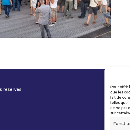
Pour offrir
s réservés
que les coo
fait de con
telles que 
de ne pas c
sur certain
Fonctio