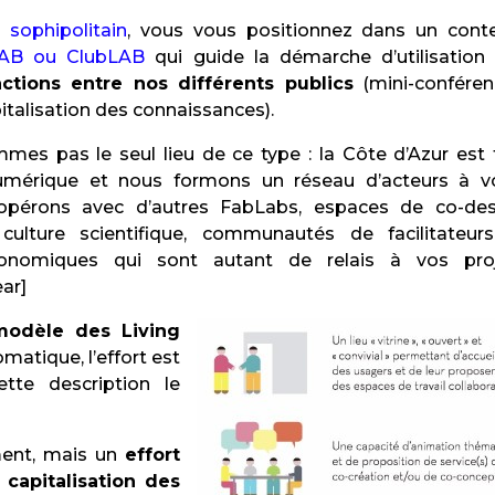
 sophipolitain
, vous vous positionnez dans un cont
LAB ou ClubLAB
qui guide la démarche d’utilisation
actions entre nos différents publics
(mini-conféren
italisation des connaissances).
es pas le seul lieu de ce type : la Côte d’Azur est 
umérique et nous formons un réseau d’acteurs à v
opérons avec d’autres FabLabs, espaces de co-des
culture scientifique, communautés de facilitateur
conomiques qui sont autant de relais à vos pro
ear]
modèle des Living
omatique, l’effort est
tte description le
ent, mais un
effort
 capitalisation des