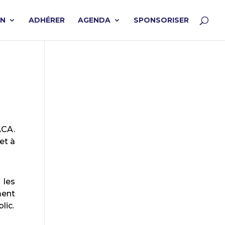
ON
ADHÉRER
AGENDA
SPONSORISER
ACA.
et à
 les
ent
lic.