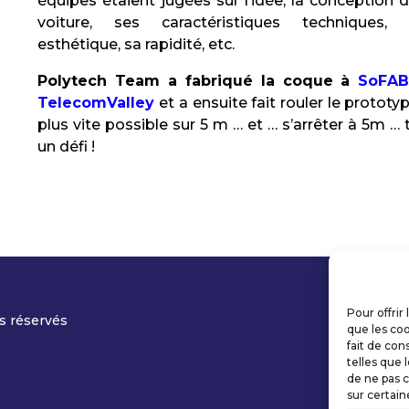
équipes étaient jugées sur l’idée, la conception d
voiture, ses caractéristiques techniques,
esthétique, sa rapidité, etc.
Polytech Team a fabriqué la coque à
SoFAB
TelecomValley
et a ensuite fait rouler le prototyp
plus vite possible sur 5 m … et … s’arrêter à 5m … 
un défi !
Pour offrir
s réservés
que les coo
fait de con
telles que 
de ne pas c
sur certain