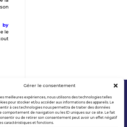
e la
 son
 by
e le
tout
Gérer le consentement
 les meilleures expériences, nous utilisons des technologies telles
kies pour stocker et/ou accéder aux informations des appareils. Le
sentir à ces technologies nous permettra de traiter des données
le comportement de navigation ou les ID uniques sur ce site. Le fait
onsentir ou de retirer son consentement peut avoir un effet négatif
es caractéristiques et fonctions.