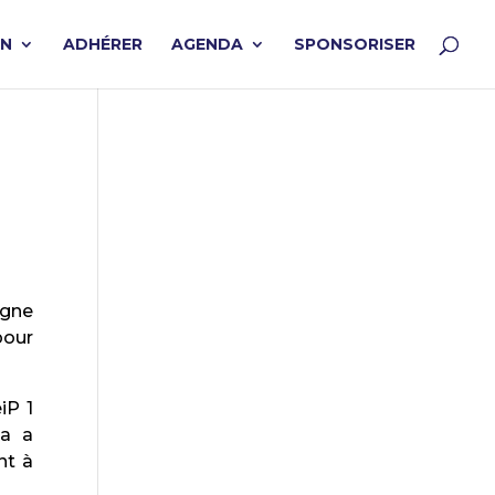
ON
ADHÉRER
AGENDA
SPONSORISER
igne
pour
iP 1
ia a
nt à