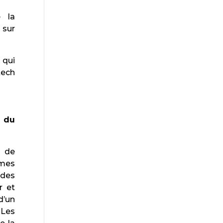
 la
 sur
 qui
tech
e du
s de
êmes
ndes
r et
d’un
 Les