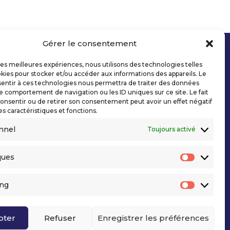
Gérer le consentement
 les meilleures expériences, nous utilisons des technologies telles
kies pour stocker et/ou accéder aux informations des appareils. Le
sentir à ces technologies nous permettra de traiter des données
le comportement de navigation ou les ID uniques sur ce site. Le fait
onsentir ou de retirer son consentement peut avoir un effet négatif
es caractéristiques et fonctions.
nnel
Toujours activé
ques
Statisti
ing
Marketi
pter
Refuser
Enregistrer les préférences