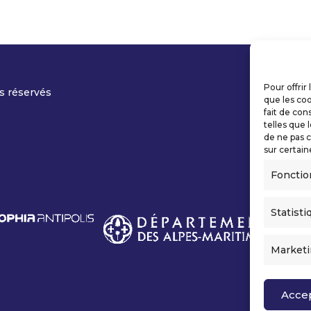
Pour offrir
s réservés
que les coo
fait de con
telles que 
de ne pas c
sur certain
Fonctio
Statisti
Market
Acce