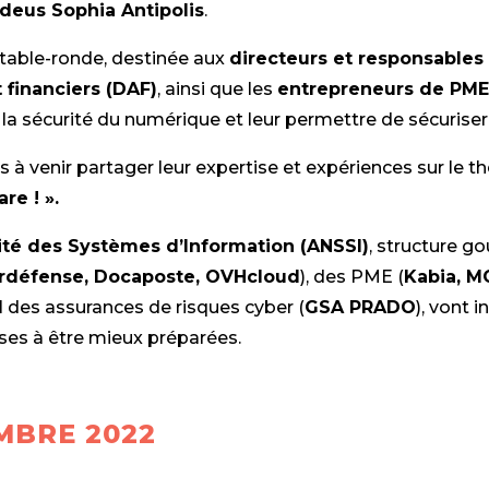
eus Sophia Antipolis
.
table-ronde, destinée aux
directeurs et responsables
t financiers (DAF)
, ainsi que les
entrepreneurs de PM
a sécurité du numérique et leur permettre de sécuriser 
s à venir partager leur expertise et expériences sur le 
re ! ».
ité des Systèmes d’Information (ANSSI)
, structure g
rdéfense, Docaposte, OVHcloud
), des PME (
Kabia, M
l des assurances de risques cyber (
GSA PRADO
), vont 
ises à être mieux préparées.
MBRE 2022