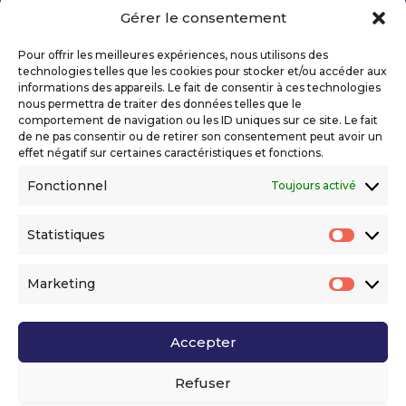
Gérer le consentement
Copyright 2026 Telecom Valley – Tous droits
réservés
Pour offrir les meilleures expériences, nous utilisons des
Mentions légales
technologies telles que les cookies pour stocker et/ou accéder aux
Politique de confidentialité
informations des appareils. Le fait de consentir à ces technologies
nous permettra de traiter des données telles que le
Déclaration d’accessibilité numérique
comportement de navigation ou les ID uniques sur ce site. Le fait
de ne pas consentir ou de retirer son consentement peut avoir un
effet négatif sur certaines caractéristiques et fonctions.
Ils nous soutiennent
Fonctionnel
Toujours activé
Statistiques
Statis
Marketing
Market
Accepter
Voir l’ensemble de nos partenaires
Refuser