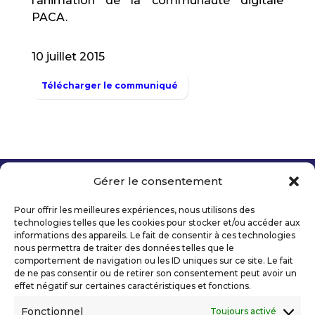
l’animation de la communauté digitale
PACA.
10 juillet 2015
Télécharger le communiqué
Gérer le consentement
Copyright 2026 Telecom Valley – Tous droits
réservés
Pour offrir les meilleures expériences, nous utilisons des
Mentions légales
technologies telles que les cookies pour stocker et/ou accéder aux
Politique de confidentialité
informations des appareils. Le fait de consentir à ces technologies
nous permettra de traiter des données telles que le
Déclaration d’accessibilité numérique
comportement de navigation ou les ID uniques sur ce site. Le fait
de ne pas consentir ou de retirer son consentement peut avoir un
effet négatif sur certaines caractéristiques et fonctions.
Ils nous soutiennent
Fonctionnel
Toujours activé