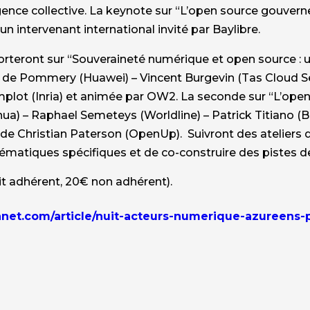
ligence collective. La keynote sur “L’open source gouve
, un intervenant international invité par Baylibre.
orteront sur “Souveraineté numérique et open source : 
 de Pommery (Huawei) – Vincent Burgevin (Tas Cloud Se
mplot (Inria) et animée par OW2. La seconde sur “L’open
a) – Raphael Semeteys (Worldline) – Patrick Titiano (Ba
 de Christian Paterson (OpenUp). Suivront des ateliers d
ématiques spécifiques et de co-construire des pistes de 
it adhérent, 20€ non adhérent).
anet.com/article/nuit-acteurs-numerique-azureens