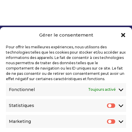
Gérer le consentement
Copyright 2026 Telecom Valley – Tous droits
réservés
Pour offrir les meilleures expériences, nous utilisons des
Mentions légales
technologies telles que les cookies pour stocker et/ou accéder aux
Politique de confidentialité
informations des appareils. Le fait de consentir à ces technologies
nous permettra de traiter des données telles que le
Déclaration d’accessibilité numérique
comportement de navigation ou les ID uniques sur ce site. Le fait
de ne pas consentir ou de retirer son consentement peut avoir un
effet négatif sur certaines caractéristiques et fonctions.
Ils nous soutiennent
Fonctionnel
Toujours activé
Statistiques
Statis
Marketing
Market