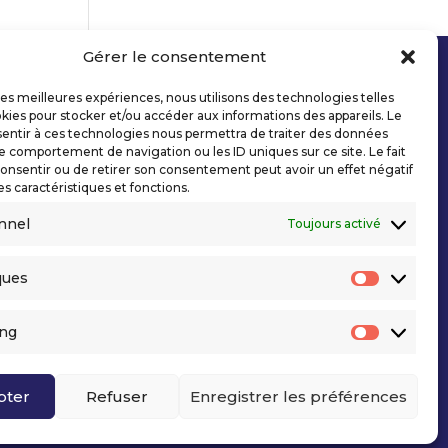
Gérer le consentement
 les meilleures expériences, nous utilisons des technologies telles
kies pour stocker et/ou accéder aux informations des appareils. Le
sentir à ces technologies nous permettra de traiter des données
le comportement de navigation ou les ID uniques sur ce site. Le fait
onsentir ou de retirer son consentement peut avoir un effet négatif
es caractéristiques et fonctions.
nnel
Toujours activé
ques
Statisti
ing
Marketi
pter
Refuser
Enregistrer les préférences