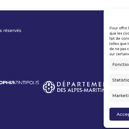
Pour offrir
s réservés
que les coo
fait de con
telles que 
de ne pas c
sur certain
Fonctio
Statisti
Market
Acce