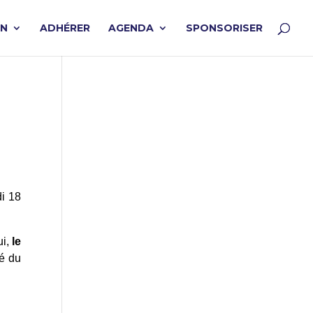
ON
ADHÉRER
AGENDA
SPONSORISER
di 18
ui,
le
é du