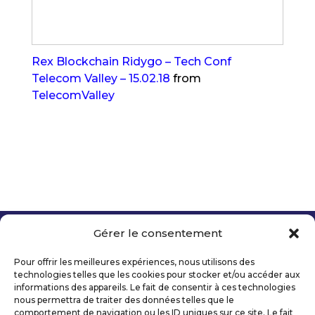
Rex Blockchain Ridygo – Tech Conf
Telecom Valley – 15.02.18
from
TelecomValley
Gérer le consentement
Copyright 2026 Telecom Valley – Tous droits
réservés
Pour offrir les meilleures expériences, nous utilisons des
Mentions légales
technologies telles que les cookies pour stocker et/ou accéder aux
Politique de confidentialité
informations des appareils. Le fait de consentir à ces technologies
nous permettra de traiter des données telles que le
Déclaration d’accessibilité numérique
comportement de navigation ou les ID uniques sur ce site. Le fait