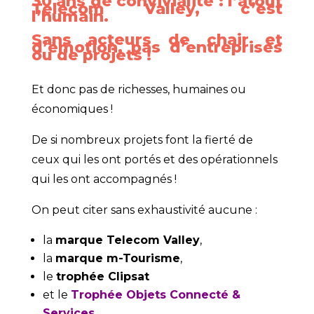
30 ans de convivialité : l’atout
Telecom Valley, c’est
l’humain.
Sans acteurs de chair et
d’émotion, pas d’entreprises
ou de projets !
Et donc pas de richesses, humaines ou
économiques !
De si nombreux projets font la fierté de
ceux qui les ont portés et des opérationnels
qui les ont accompagnés !
On peut citer sans exhaustivité aucune :
la
marque Telecom Valley
,
la
marque m-Tourisme
,
le
trophée Clipsat
et le
Trophée Objets Connecté &
Services
,