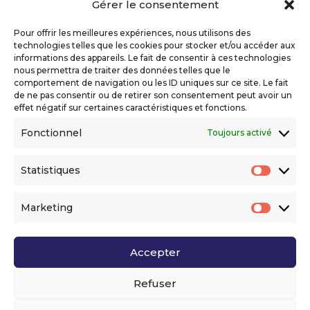
Gérer le consentement
Copyright 2026 Telecom Valley – Tous droits
réservés
Pour offrir les meilleures expériences, nous utilisons des
Mentions légales
technologies telles que les cookies pour stocker et/ou accéder aux
Politique de confidentialité
informations des appareils. Le fait de consentir à ces technologies
nous permettra de traiter des données telles que le
Déclaration d’accessibilité numérique
comportement de navigation ou les ID uniques sur ce site. Le fait
de ne pas consentir ou de retirer son consentement peut avoir un
effet négatif sur certaines caractéristiques et fonctions.
Ils nous soutiennent
Fonctionnel
Toujours activé
Statistiques
Statis
Marketing
Market
Accepter
Voir l’ensemble de nos partenaires
Refuser