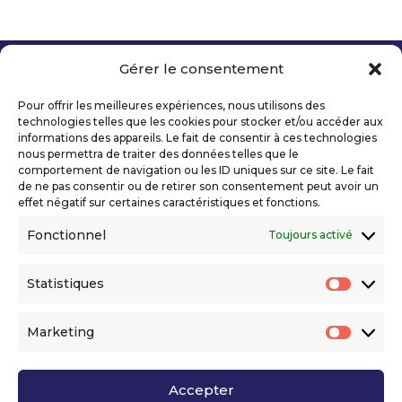
Gérer le consentement
Copyright 2026 Telecom Valley – Tous droits
réservés
Pour offrir les meilleures expériences, nous utilisons des
Mentions légales
technologies telles que les cookies pour stocker et/ou accéder aux
Politique de confidentialité
informations des appareils. Le fait de consentir à ces technologies
nous permettra de traiter des données telles que le
Déclaration d’accessibilité numérique
comportement de navigation ou les ID uniques sur ce site. Le fait
de ne pas consentir ou de retirer son consentement peut avoir un
effet négatif sur certaines caractéristiques et fonctions.
Ils nous soutiennent
Fonctionnel
Toujours activé
Statistiques
Statis
Marketing
Market
Accepter