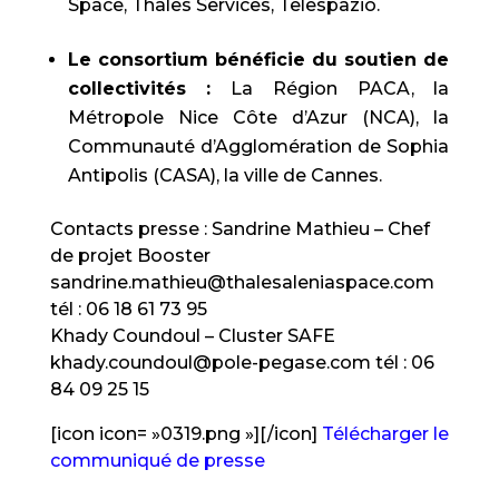
Space, Thales Services, Telespazio.
Le consortium bénéficie du soutien de
collectivités :
La Région PACA, la
Métropole Nice Côte d’Azur (NCA), la
Communauté d’Agglomération de Sophia
Antipolis (CASA), la ville de Cannes.
Contacts presse : Sandrine Mathieu – Chef
de projet Booster
sandrine.mathieu@thalesaleniaspace.com
tél : 06 18 61 73 95
Khady Coundoul – Cluster SAFE
khady.coundoul@pole-pegase.com tél : 06
84 09 25 15
[icon icon= »0319.png »][/icon]
Télécharger le
communiqué de presse