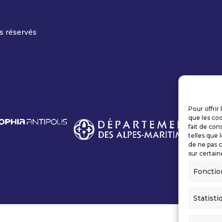
s réservés
Pour offrir
que les coo
fait de con
telles que 
de ne pas c
sur certain
Fonctio
Statisti