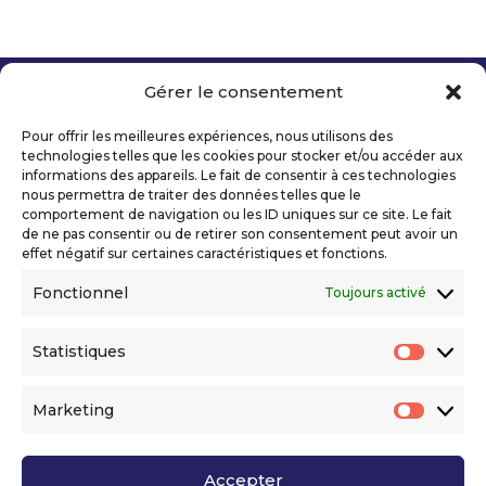
Gérer le consentement
Copyright 2026 Telecom Valley – Tous droits
réservés
Pour offrir les meilleures expériences, nous utilisons des
Mentions légales
technologies telles que les cookies pour stocker et/ou accéder aux
Politique de confidentialité
informations des appareils. Le fait de consentir à ces technologies
nous permettra de traiter des données telles que le
Déclaration d’accessibilité numérique
comportement de navigation ou les ID uniques sur ce site. Le fait
de ne pas consentir ou de retirer son consentement peut avoir un
effet négatif sur certaines caractéristiques et fonctions.
Ils nous soutiennent
Fonctionnel
Toujours activé
Statistiques
Statis
Marketing
Market
Accepter