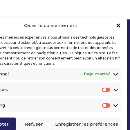
Gérer le consentement
 les meilleures expériences, nous utilisons des technologies telles
kies pour stocker et/ou accéder aux informations des appareils. Le
sentir à ces technologies nous permettra de traiter des données
le comportement de navigation ou les ID uniques sur ce site. Le fait
onsentir ou de retirer son consentement peut avoir un effet négatif
es caractéristiques et fonctions.
nnel
Toujours activé
ques
Statisti
ing
Marketi
pter
Refuser
Enregistrer les préférences