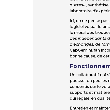
autres
« , synthétis
laboratoire d’expéri
Ici, on ne pense pa
logiciel vu par le pr
le moral des troupes
des indépendants da
d’échanges, de form
CapGemini, fan incon
bonne cause, de cet
Fonctionnem
Un collaboratif qui s
pousser un peu les m
consentis sur le vol
supports et matières
qui régale, en quali
Entretien et mainte