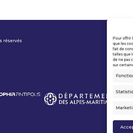
Pour offrir
s réservés
que les coo
fait de con
telles que 
de ne pas c
sur certain
Fonctio
Statisti
Market
Acce