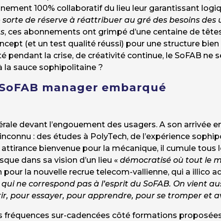
nnement 100% collaboratif du lieu leur garantissant logiq
sorte de réserve à réattribuer au gré des besoins des u
us
, ces abonnements ont grimpé d’une centaine de têtes
cept (et un test qualité réussi) pour une structure bien
 pendant la crise, de créativité continue, le SoFAB ne sera
 à la sauce sophipolitaine ?
 SoFAB manager embarqué
rale devant l’engouement des usagers. A son arrivée en
inconnu : des études à PolyTech, de l’expérience sophipoli
attirance bienvenue pour la mécanique, il cumule tous l
jusque dans sa vision d’un lieu «
démocratisé où tout le m
in pour la nouvelle recrue telecom-vallienne, qui a illic
«
qui ne correspond pas à l’esprit du SoFAB. On vient aus
rir, pour essayer, pour apprendre, pour se tromper et 
es fréquences sur-cadencées côté formations proposées 