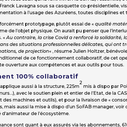
e Franck Lavagna sous sa casquette co-présidentielle, v
mentation à l’usage des Azuréens, toutes disciplines e
s forcément prototypage, plutôt essai de «
qualité matéri
isme de l’objet physique. On aurait pu penser que l’interl
. «
Au contraire, la crise Covid a renforcé la solidarité,
ns des situations professionnelles délicates, qui ont 
ations, de projection
« , résume Julien Holtzer, bénévol
ditionnel de ce fonctionnement collaboratif, de cet
ope
te ouverture aux compétences et aux outils pour tous.
ent 100% collaboratif
2
’applique aussi à la structure, 225m
mis à dispo par Pol
urs…), avec le soutien plein et entier de l’Etat, de la 
et des machines et outils), et pour la livraison de « co
, mais aussi la mise à dispo d’un SoFAB manager, voir 
té d’animateur de l’écosystème.
nance sont quant à eux assurés via les abonnements, 6