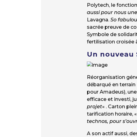
Polytech, le fonctio
aussi pour nous une 
Lavagna.
So fabulo
sacrée preuve de con
Symbole de solidarité
fertilisation croisée
Un nouveau
Réorganisation géné
débarqué en terrain 
pour Amadeus), une 
efficace et investi, 
projet
« . Carton ple
tarification horaire, 
technos, pour s’ouv
A son actif aussi, d