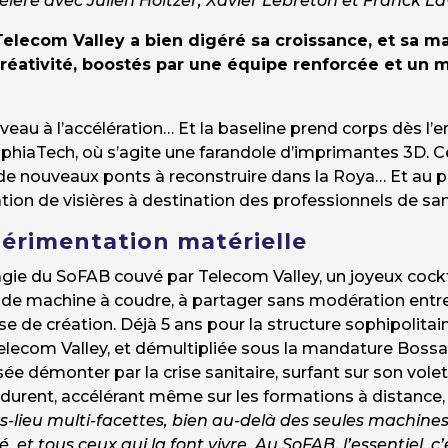
lère avec Julien Holtzer, Xavier Lebreton et Franck 
 Telecom Valley a bien digéré sa croissance, et sa m
éativité, boostés par une équipe renforcée et un m
eau à l’accélération… Et la baseline prend corps dès l’e
iaTech, où s’agite une farandole d’imprimantes 3D. Ce 
de nouveaux ponts à reconstruire dans la Roya… Et au plus
ation de visières à destination des professionnels de san
périmentation matérielle
agie du SoFAB couvé par Telecom Valley, un joyeux cockt
de machine à coudre, à partager sans modération entre é
rise de création. Déjà 5 ans pour la structure sophipolit
elecom Valley, et démultipliée sous la mandature Bossa
ssée démonter par la crise sanitaire, surfant sur son vol
durent, accélérant même sur les formations à distance,
rs-lieu multi-facettes, bien au-delà des seules machines 
et tous ceux qui la font vivre. Au SoFAB, l’essentiel, 