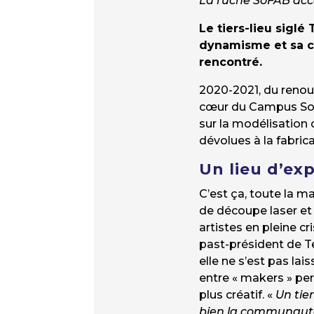
La ruche SoFAB accé
Le tiers-lieu siglé
dynamisme et sa cr
rencontré.
2020-2021, du renouv
cœur du Campus Soph
sur la modélisation 
dévolues à la fabric
Un lieu d’ex
C’est ça, toute la m
de découpe laser et 
artistes en pleine c
past-président de T
elle ne s’est pas lai
entre « makers » per
plus créatif. «
Un tie
bien la communauté, 