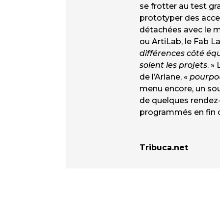
se frotter au test g
prototyper des acce
détachées avec le mê
ou ArtiLab, le Fab L
différences côté éq
soient les projets
. »
de l’Ariane, «
pour
po
menu encore, un sout
de quelques rendez-
programmés en fin 
Tribuca.net