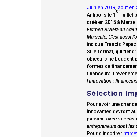
Juin en 2019
,
août en
er
Antipolis le 1
juille
créé en 2015 à Marseill
Fidmed Riviera au cœur 
Marseille. C’est aussi l
indique Francis Papaz
Si le format, qui tien
objectifs ne bougent p
formes de financement 
financeurs. L’évènem
l’innovation : financeur
Sélection im
Pour avoir une chance 
innovantes devront au
passent avec succès c
entrepreneurs dont les 
Pour s’inscrire :
http:/