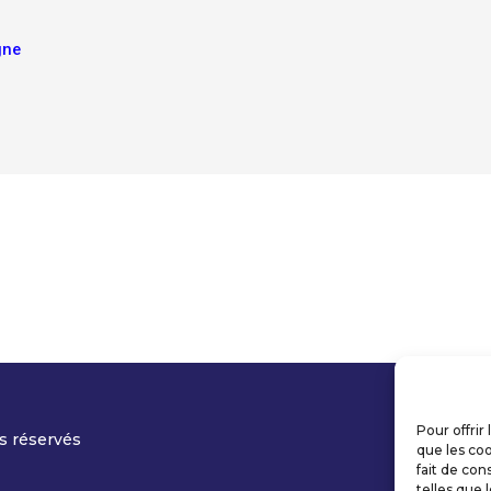
igne
Pour offrir
s réservés
que les coo
fait de con
telles que 