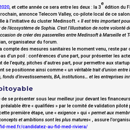
e
 2020
, et cette année ce sera entre les deux : la 3
édition du 
t prochain, annonce Telecom Valley, co-pilote local de ce salo
e à l’initiative du cluster Medinsoft. «
Il est très important po
de l’écosystème de Sophia. C’est l’illustration de notre volonté 
’occasion de créer des passerelles entre Medinsoft à Marseille et
ian, organisateur du forum.
dra compte des mesures sanitaires le moment venu, reste par c
as d’un poil : conférences d’une part, pour présenter les acte
de l’equity, pitches d’autres part, pour permettre aux startup
ent se positionne ainsi comme «
un véritable trait d’union entr
s, fonds d’investissements, BA, institutions… et les entreprises i
pitoyable
de se présenter sous leur meilleur jour devant les financeurs,
 préalable être «
qualifiées
» par le comité de validation piloté
ette première étape, une «
exigence
» qui «
permet aux membre
concepts et ambitions sont les plus matures
« , assure l’organis
/fid-med.fr/candidatez-au-fid-med-riviera/