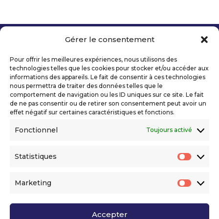
Gérer le consentement
Copyright 2026 Telecom Valley – Tous droits
réservés
Pour offrir les meilleures expériences, nous utilisons des
Mentions légales
technologies telles que les cookies pour stocker et/ou accéder aux
Politique de confidentialité
informations des appareils. Le fait de consentir à ces technologies
nous permettra de traiter des données telles que le
Déclaration d’accessibilité numérique
comportement de navigation ou les ID uniques sur ce site. Le fait
de ne pas consentir ou de retirer son consentement peut avoir un
effet négatif sur certaines caractéristiques et fonctions.
Ils nous soutiennent
Fonctionnel
Toujours activé
Statistiques
Statis
Marketing
Market
Accepter