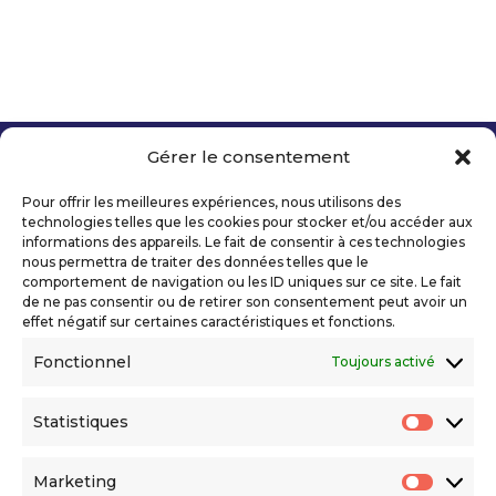
Gérer le consentement
Copyright 2026 Telecom Valley – Tous droits
réservés
Pour offrir les meilleures expériences, nous utilisons des
Mentions légales
technologies telles que les cookies pour stocker et/ou accéder aux
Politique de confidentialité
informations des appareils. Le fait de consentir à ces technologies
nous permettra de traiter des données telles que le
Déclaration d’accessibilité numérique
comportement de navigation ou les ID uniques sur ce site. Le fait
de ne pas consentir ou de retirer son consentement peut avoir un
effet négatif sur certaines caractéristiques et fonctions.
Ils nous soutiennent
Fonctionnel
Toujours activé
Statistiques
Statis
Marketing
Market