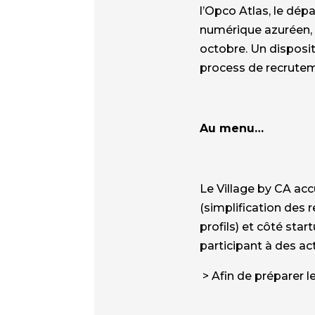
l’Opco Atlas, le dép
numérique azuréen
octobre. Un disposit
process de recrute
Au menu…
Le Village by CA ac
(simplification des r
profils) et côté st
participant à des a
> Afin de préparer l