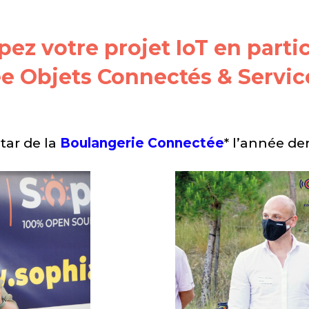
ez votre projet IoT en parti
e Objets Connectés & Servic
star de la
Boulangerie Connectée
* l’année de