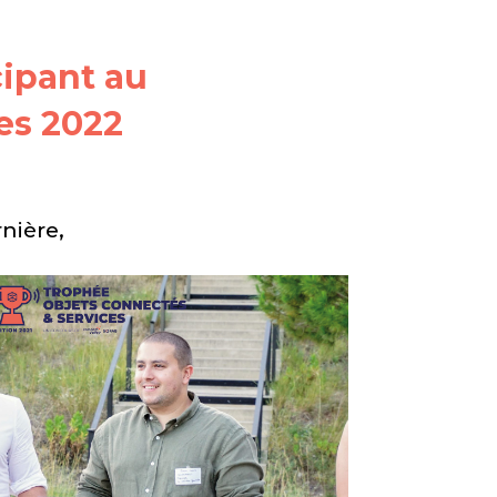
cipant
au
es 2022
rnière,