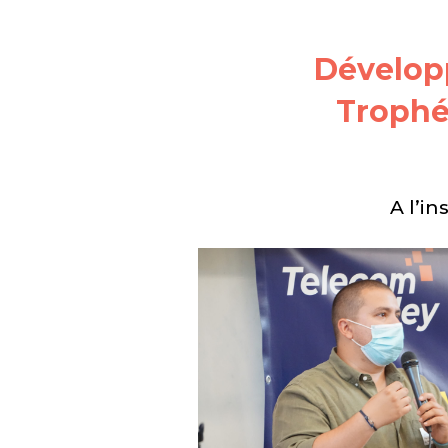
Développ
Trophé
A l’in