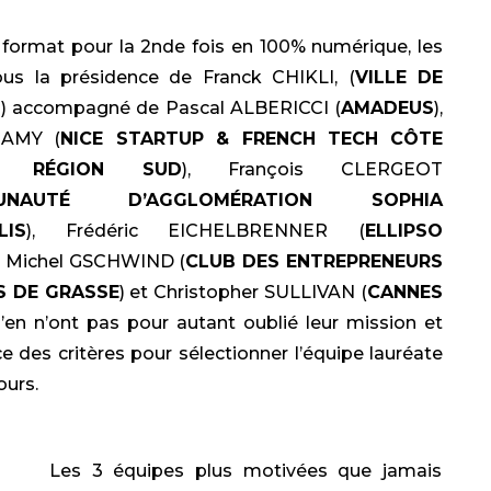
 format pour la 2nde fois en 100% numérique, les
sous la présidence de Franck CHIKLI, (
VILLE DE
S
) accompagné de Pascal ALBERICCI (
AMADEUS
),
CAMY (
NICE STARTUP & FRENCH TECH CÔTE
UR RÉGION SUD
), François CLERGEOT
UNAUTÉ D’AGGLOMÉRATION SOPHIA
LIS
), Frédéric EICHELBRENNER (
ELLIPSO
), Michel GSCHWIND (
CLUB DES ENTREPRENEURS
S DE GRASSE
) et Christopher SULLIVAN (
CANNES
n’en n’ont pas pour autant oublié leur mission et
ce des critères pour sélectionner l’équipe lauréate
ours.
Les 3 équipes plus motivées que jamais