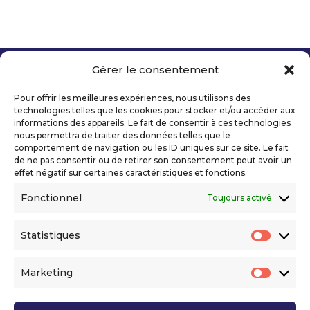
Gérer le consentement
Copyright 2026 Telecom Valley – Tous droits
réservés
Pour offrir les meilleures expériences, nous utilisons des
Mentions légales
technologies telles que les cookies pour stocker et/ou accéder aux
Politique de confidentialité
informations des appareils. Le fait de consentir à ces technologies
nous permettra de traiter des données telles que le
Déclaration d’accessibilité numérique
comportement de navigation ou les ID uniques sur ce site. Le fait
de ne pas consentir ou de retirer son consentement peut avoir un
effet négatif sur certaines caractéristiques et fonctions.
Ils nous soutiennent
Fonctionnel
Toujours activé
Statistiques
Statis
Marketing
Market